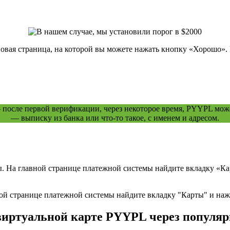
овая страница, на которой вы можете нажать кнопку «Хорошо». 
осле первой верификации, через некоторое время, PYYPL может
— выписку из банка или что-то такое, с именем и адресом.
 На главной странице платежной системы найдите вкладку «Карт
 виртуальной карте PYYPL через популя