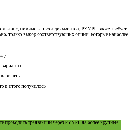
ом этапе, помимо запроса документов, PYYPL также требует
льно, только выбор соответствующих опций, которые наиболее
е варианты.
о в итоге получилось.
ете проводить транзакции через PYYPL на более крупные