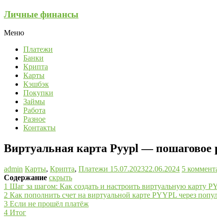
Перейти
Личные финансы
к
содержимому
Меню
Платежи
Банки
Крипта
Карты
Кэшбэк
Покупки
Займы
Работа
Разное
Контакты
Виртуальная карта Pyypl — пошаговое 
admin
Карты
,
Крипта
,
Платежи
15.07.2023
22.06.2024
5 коммент
Содержание
скрыть
1
Шаг за шагом: Как создать и настроить виртуальную карту P
2
Как пополнить счет на виртуальной карте PYYPL через поп
3
Если не прошёл платёж
4
Итог