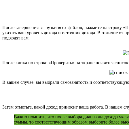
После завершения загрузки всех файлов, нажмите на строку «
указать ваш уровень дохода и источник дохода. В отличие от 
подходят вам.
После клика по строке «Проверить» на экране появится список
В вашем случае, вы выбрали самозанятость и соответствующую 
Затем отметьте, какой доход приносит ваша работа. В нашем слу
Важно помнить, что после выбора диапазона дохода указ
суммы, то соответствующим образом выберите более выс