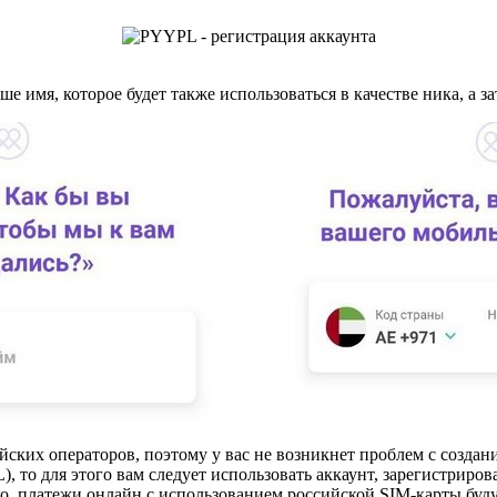
 имя, которое будет также использоваться в качестве ника, а з
ких операторов, поэтому у вас не возникнет проблем с создани
 то для этого вам следует использовать аккаунт, зарегистриро
ко, платежи онлайн с использованием российской SIM-карты буду