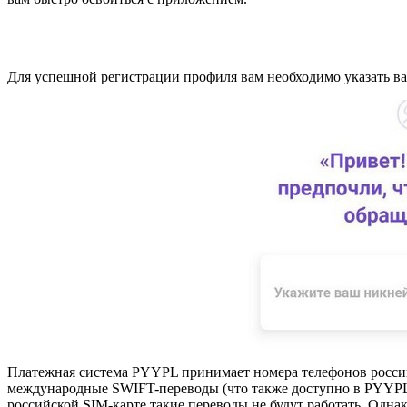
Для успешной регистрации профиля вам необходимо указать ваше
Платежная система PYYPL принимает номера телефонов российс
международные SWIFT-переводы (что также доступно в PYYPL),
российской SIM-карте такие переводы не будут работать. Одна