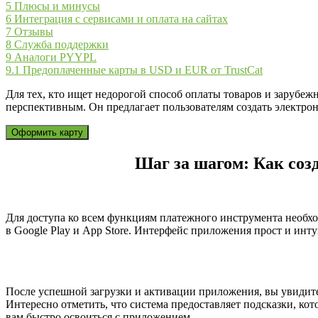
5
Плюсы и минусы
6
Интеграция с сервисами и оплата на сайтах
7
Отзывы
8
Служба поддержки
9
Аналоги PYYPL
9.1
Предоплаченные карты в USD и EUR от TrustCat
Для тех, кто ищет недорогой способ оплаты товаров и зарубеж
перспективным. Он предлагает пользователям создать электро
Оформить карту
Шаг за шагом: Как соз
Для доступа ко всем функциям платежного инструмента необх
в Google Play и App Store. Интерфейс приложения прост и инт
После успешной загрузки и активации приложения, вы увидит
Интересно отметить, что система предоставляет подсказки, кот
вам быстро освоиться с приложением.