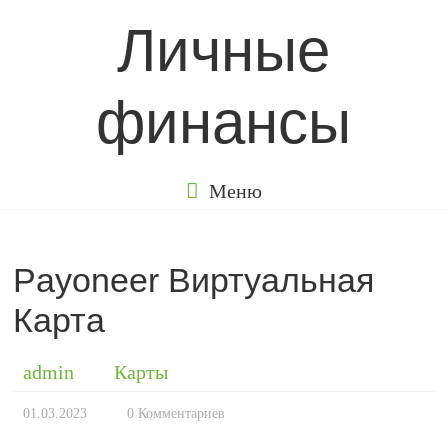
Перейти
Личные
к
содержимому
финансы
Меню
Payoneer Виртуальная
Карта
admin
Карты
01.03.2023
0 Комментариев