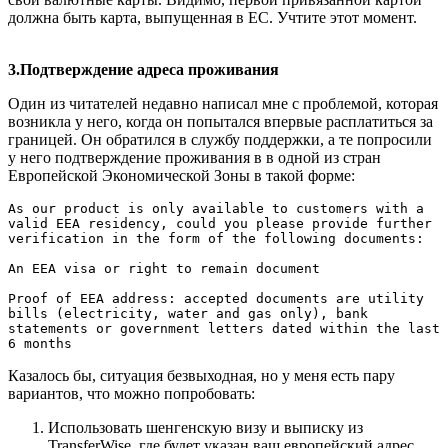
должна быть карта, выпущенная в ЕС. Учтите этот момент.
3.Подтверждение адреса проживания
Один из читателей недавно написал мне с проблемой, которая
возникла у него, когда он попытался впервые расплатиться за
границей. Он обратился в службу поддержки, а те попросили
у него подтверждение проживания в в одной из стран
Европейской Экономической Зоны в такой форме:
As our product is only available to customers with a 
valid EEA residency, could you please provide further 
verification in the form of the following documents:

An EEA visa or right to remain document

Proof of EEA address: accepted documents are utility 
bills (electricity, water and gas only), bank 
statements or government letters dated within the last 
6 months
Казалось бы, ситуация безвыходная, но у меня есть пару
вариантов, что можно попробовать:
Использовать шенгенскую визу и выписку из
TransferWise, где будет указан ваш европейский адрес.