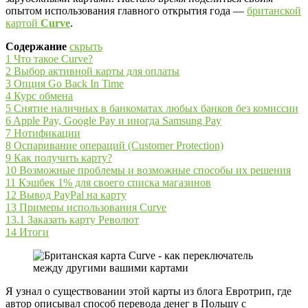
опытом использования главного открытия года —
британской
картой
Curve
.
Содержание
скрыть
1
Что такое Curve?
2
Выбор активной карты для оплаты
3
Опция Go Back In Time
4
Курс обмена
5
Снятие наличных в банкоматах любых банков без комиссии
6
Apple Pay, Google Pay и иногда Samsung Pay
7
Нотификации
8
Оспаривание операций (Customer Protection)
9
Как получить карту?
10
Возможные проблемы и возможные способы их решения
11
Кэшбек 1% для своего списка магазинов
12
Вывод PayPal на карту
13
Примеры использования Curve
13.1
Заказать карту Револют
14
Итоги
Я узнал о существовании этой карты из блога Евротрип, где
автор описывал способ перевода денег в Польшу с