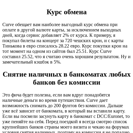
Курс обмена
Curve обещает вам наиболее выгодный курс обмена при
оплате в другой валюте карты, за исключением выходных
дней, когда сервис добавляет 2% от курса. К примеру, я
покупал билеты на концерт за 720 чешских крон, и с карты
Тинькова в евро списалось 28.22 евро. Курс покупки крон на
тот момент на одном из сайтов был 25.51. Курс Curve
составил 25.52, что я считаю очень хорошим результатом. Ну и
замечательный кэшбэк в 5%.
Снятие наличных в банкоматах любых
банков без комиссии
Это фича будет полезна, если вам вдруг понадобятся
наличные деньги во время путешествия. Curve дает
возможность снимать до 200 фунтов без комиссии. Дальше
уже всё зависит от банкомата, в который вы вставили карту.
Если вы посмели засунуть карту в банкомат с DCC/Euronet, то
уже пеняйте на себя. Перед поездкой я всегда смотрю список
крупнейших банков страны моего визита и чекаю на форумах
условия снятия наличных, поэтому на комиссии я не попадаю.