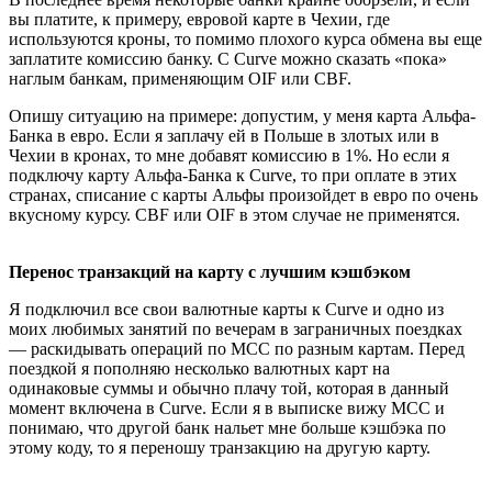
вы платите, к примеру, евровой карте в Чехии, где
используются кроны, то помимо плохого курса обмена вы еще
заплатите комиссию банку. С Curve можно сказать «пока»
наглым банкам, применяющим OIF или CBF.
Опишу ситуацию на примере: допустим, у меня карта Альфа-
Банка в евро. Если я заплачу ей в Польше в злотых или в
Чехии в кронах, то мне добавят комиссию в 1%. Но если я
подключу карту Альфа-Банка к Curve, то при оплате в этих
странах, списание с карты Альфы произойдет в евро по очень
вкусному курсу. CBF или OIF в этом случае не применятся.
Перенос транзакций на карту с лучшим кэшбэком
Я подключил все свои валютные карты к Curve и одно из
моих любимых занятий по вечерам в заграничных поездках
— раскидывать операций по MCC по разным картам. Перед
поездкой я пополняю несколько валютных карт на
одинаковые суммы и обычно плачу той, которая в данный
момент включена в Curve. Если я в выписке вижу MCC и
понимаю, что другой банк нальет мне больше кэшбэка по
этому коду, то я переношу транзакцию на другую карту.