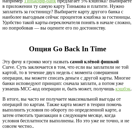
например
Тинькофф-банк
предлагает 5% кэшбэка? Выбираете
в приложении ту самую карту Тинькова и платите. Нужно
заплатить за гостиницу? Выбираете карту другого банка с
наиболее выгодным сейчас процентов кэшбэка за гостиницы.
Удобство такой карты-переключателя понять в начале сложно,
но попробовав — вы оцените его по достоинству.
Опция Go Back In Time
Эту фичу я громко могу назвать
самой клёвой фишкой
Curve. Суть заключается в том, что если вы заплатили не той
картой, то в течение двух недель с момента совершения
операции, вы можете списать деньги с другой карты. Многие
банки исповедуют принцип: сначала заплати, а потом уже
узнаешь MCC-код операции и, быть может, получишь
кэшбэк
.
В итоге, вы часто не получаете максимальной выгоды от
операций по картам. Также карта может в теории помочь
выполнить условия по обороту по определенной карте, а
затем отмотать транзакции в следующем месяце, когда
условия бесплатности выполнены. Но это уже не точно, и не
совсем честно..