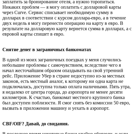
заплатить за бронирование отеля, а нужно торопиться.
Никаких проблем — я могу оплатить с долларовой карты
через Curve. Сервис списывает необходимую сумму в
долларах в соответствии с курсом доллара-евро, а в течение
двух недель я могу перенести операцию на карту в евро. В
результате на долларовую карту вернется сумма в долларах, а с
евровой карты спишет в евро.
Снятие денег в заграничных банкоматах
В одной из моих заграничных поездках у меня случились
небольшие проблемы с самочувствием, вследствие чего я
начал жесточайшим образом опаздывать на свой утренний
рейс. Приложение Убер в стране недоступно из-за местных
законов, есть местный аналог, к которому ни одна карта не
подключалась, доступна только оплата наличными. Пять утра,
я недалеко от центра города, до аэропорта не менее десяти
километров. К счастью, банкомат местного крупного банка
был доступен поблизости. Я смог снять без комиссии 50 евро,
вызвать в приложении машину и уехать в аэропорт.
CBF/OIF? Давай, до свидания.
В последнее время некоторые банки крайне оборзели, и если