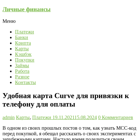
Перейти
Личные финансы
к
содержимому
Меню
Платежи
Банки
Крипта
Карты
Кэшбэк
Покупки
Займы
Работа
Разное
Контакты
Удобная карта Curve для привязки к
телефону для оплаты
admin
Карты
,
Платежи
19.11.2021
15.08.2024
0 Комментариев
В одном из своих прошлых постов о том, как узнать MCC-код
перед покупкой, я обещал рассказать о своих экспериментах с
зарубежными картами. Настало время поделиться своим