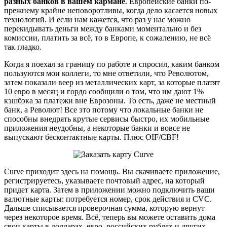
разных банков в вашем кармане
. Европейские банки по-
прежнему крайне неповоротливы, когда дело касается новых
технологий. И если нам кажется, что раз у нас можно
перекидывать деньги между банками моментально и без
комиссии, платить за всё, то в Европе, к сожалению, не всё
так гладко.
Когда я поехал за границу по работе и спросил, каким банком
пользуются мои коллеги, то мне ответили, что Револютом,
затем показали веер из металлических карт, за которые платят
10 евро в месяц и гордо сообщили о том, что им дают 1%
кэшбэка за платежи вне Еврозоны. То есть, даже не местный
банк, а Револют! Все это потому что локальные банки не
способны внедрять крутые сервисы быстро, их мобильные
приложения неудобны, а некоторые банки и вовсе не
выпускают бесконтактные карты. Плюс OIF/CBF!
Curve приходит здесь на помощь. Вы скачиваете приложение,
регистрируетесь, указываете почтовый адрес, на который
придет карта. Затем в приложении можно подключить ваши
валютные карты: потребуется номер, срок действия и CVC.
Дальше списывается проверочная сумма, которую вернут
через некоторое время. Всё, теперь вы можете оставить дома
свои карты в долларах, евро, российских рублях и других