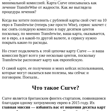
минимальной комиссией. Карта Curve описывалась как
лечение TransferWise от жадности. Как же выглядела
процедура лечения?
Когда вы хотите пополнить с рублевой карты свой счет на 10
евро в Transferwise (теперь уже просто Wise), сервис захочет с
вас снять солидную комиссию в пару десятков центов
поскольку, по мнению Transferwise, ваша карта, оказывается,
не в евро, а в какой-то другой валюте, и сервису нужно
покрыть какие-то расходы.
Но стоит подключить к этой цепочке карту Curve — и ваша
комиссия будет всего уже несколько центов, поскольку
Transferwise распознает карту как европейскую.
О самой карте, ее получении и моих кейсах использования,
которые могут оказаться вам полезны, мы сейчас и
поговорим. Поехали..
Что такое Curve?
Curve является британским финтех-стартапом, появившимся
благодаря одному хитроумному еврею в 2015 году. Их
главная миссия — избавить вас от ношения десятка карт