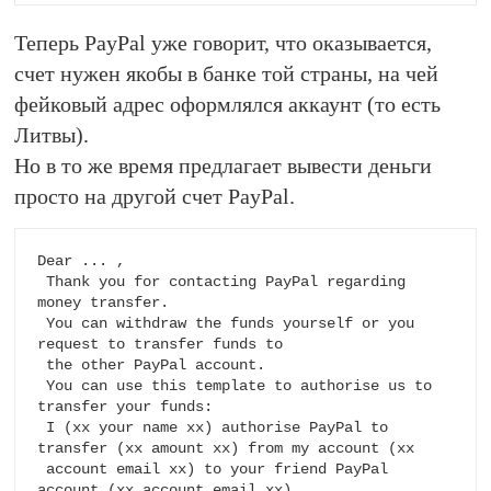
Теперь PayPal уже говорит, что оказывается,
счет нужен якобы в банке той страны, на чей
фейковый адрес оформлялся аккаунт (то есть
Литвы).
Но в то же время предлагает вывести деньги
просто на другой счет PayPal.
Dear ... ,

 Thank you for contacting PayPal regarding 
money transfer.

 You can withdraw the funds yourself or you 
request to transfer funds to 

 the other PayPal account.

 You can use this template to authorise us to 
transfer your funds:

 I (xx your name xx) authorise PayPal to 
transfer (xx amount xx) from my account (xx 

 account email xx) to your friend PayPal 
account (xx account email xx).
